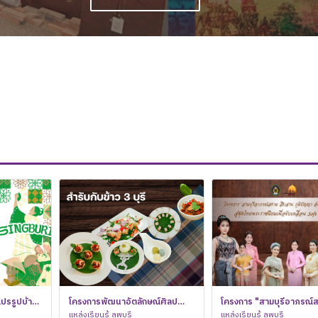
แปรรูปบ้าน
พิธีถวายพานพุ่มทอง-พานพุ่มเงิน และพิธีจุด
โครงการพัฒนาอัตลักษณ์ศิลป
การประชุมคณะกรรมการประจำสำน
โครงการ "สามบุรีอาภรณ์
เภอบางระจัน
เทียนถวายพระพรชัยมงคล เนื่องในโอกาสวัน
พิธีถวายพานพุ่มทอง-พานพุ่มเงิน และพิธีจุดเทียน
วัฒนธรรมท้องถิ่นในรูปแบบ Soft
แหล่งเรียนรู้ ลพบุรี
และวัฒนธรรม ครั้งที่ 1/2568
การประชุมคณะกรรมการประจำสำนัก
สืบสาน ภูมิปัญญา อัตลักษ
แหล่งเรียนรู้ ลพบุรี