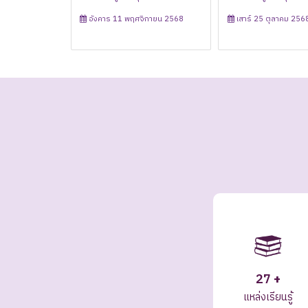
ี่ 1 เนื่องในโอกาสวันคล้าย
ระลึกพระบาทสมเด็จพระปกเกล้าเจ้าอยู่หัว รัชกาล
ตรี
มภพสมเด็จพระกนิษฐาธิราช
รัชกาลที่ 7
จังหวัดสิงห์บุรี
น 2569
อังคาร 11 พฤศจิกายน 2568
เสาร์ 25 ตุลาคม 256
็จพระกนิษฐาธิราชเจ้า กรม
ที่ 7
ะเทพรัตนราชสุดาฯ สยาม
น 2568
อังคาร 03 มิถุนายน 2568
าชสุดาฯ สยามบรมราชกุมารี
ันอนุรักษ์มรดกไทย
ไทย
27
+
แหล่งเรียนรู้