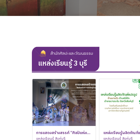
สำนักศิลปะและวัฒนธรรม
แหล่งเรียนรู้ 3 บุรี
ป์ แผ่นดิน
บัน สร้างสรรค์วิถีไทย
การแสดงสร้างสรรค์ “ศิลป์แห่งเงา
พิธีวางพวงมาลาถวายราชสักการะเนื่องในวันที่
แหล่งเรียนรู้ผลิตภัณฑ์
มหาราช รำลึก
 ครั้งที่ 1 เนื่องในโอกาสวัน
น สร้างสรรค์วิถีไทย ร่วมใจ
หนังใหญ่ในชุมชน”
แหล่งเรียนรู้ สิงห์บุรี
ระลึกพระบาทสมเด็จพระปกเกล้าเจ้าอยู่หัว
พิธีวางพวงมาลาถวายราชสักการะเนื่องในวันที่
บางวัว ตำบลไม้ดัด อำ
แหล่งเรียนรู้ สิงห์บุรี