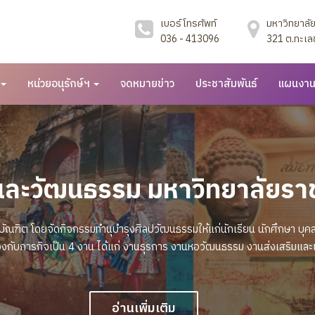
เบอร์โทรศัพท์
มหาวิทยาลั
036 - 413096
321 ต.ทะเลช
หน่วยอนุรักษ์ฯ
จดหมายข่าว
ประชาสัมพันธ์
แผนงา
และวัฒนธรรม มหาวิทยาลัยรา
ฑิต โดยจัดกิจกรรมทำนุบำรุงศิลปวัฒนธรรมให้แก่นักเรียน นักศึกษา บุคลา
งกับภารกิจเป็น 4 งาน ได้แก่ งานธุรการ งานหอวัฒนธรรม งานส่งเสริมและเ
อ่านเพิ่มเติม