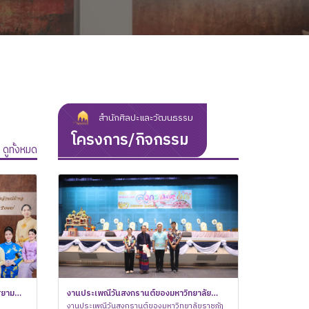
สำนักศิลปะและวัฒนธรรม
โครงการ/กิจกรรม
ดูทั้งหมด
ักศิลปะ
สยาม
โครงการ "สรรพศิลป์ แผ่นดิน
งานประเพณีวันสงกรานต์ของมหาวิทยาลัย
การแสดงสร้างสรรค์ “ศิลป์แห่
กิจกรรมเทิดทูน
ศิลปะและ
ณ์ผ้าทอ
สมเด็จพระนารายณ์มหาราช รำลึก
แหล่งเรียนรู้ ลพบุรี
ราชภัฏเทพสตรี ประจำปี พ.ศ. 2568 "ทำบุญ
งานประเพณีวันสงกรานต์ของมหาวิทยาลัยราชภัฏ
หนังใหญ่ในชุมชน”
แหล่งเรียนรู้ สิงห์บุรี
ร่วมใจเข้าวังฟัง
กิจกรรมเทิดทูนส