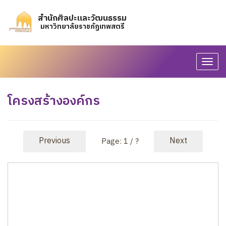
สำนักศิลปะและวัฒนธรรม
มหาวิทยาลัยราชภัฏเทพสตรี
T
o
g
โครงสร้างองค์กร
g
l
e
N
Previous
Next
Page:
1
/
?
a
v
i
g
a
t
i
o